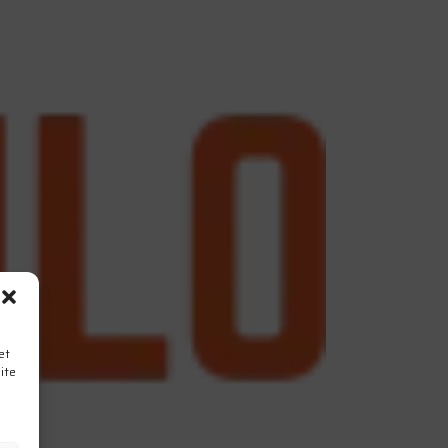
et
ite