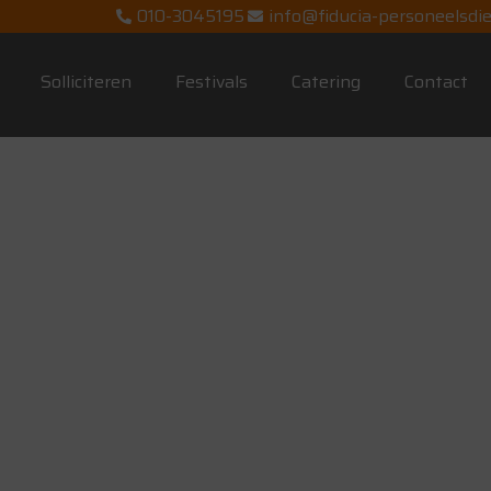
010-3045195
info@fiducia-personeelsdie
Solliciteren
Festivals
Catering
Contact