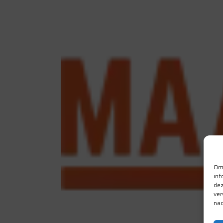
Om 
inf
dez
ver
nad